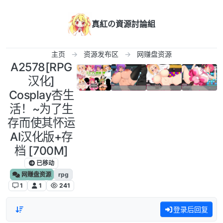
跳转至内容
真紅の資源討論組
主页
资源发布区
网赚盘资源
A2578[RPG
汉化]
Cosplay杏生
活！~为了生
存而使其怀运
AI汉化版+存
档 [700M]
已移动
网赚盘资源
rpg
1
1
241
登录后回复