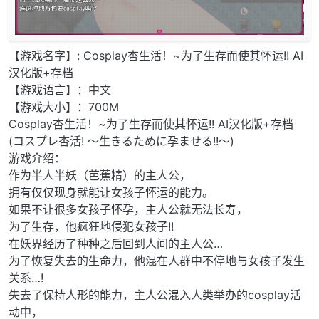
【游戏名字】: Cosplay杏生活！~为了生存而使其怀运!! AI
汉化版+存档
【游戏语言】：中文
【游戏大小】：700M
Cosplay杏生活！~为了生存而使其怀运!! AI汉化版+存档
(コスプレ杏活! ～生きるために孕ませる!!～)
游戏介绍：
作为半人半妖（芭蕉精）的主人公，
拥有仅仅现身就能让女孩子怀运的能力。
如果不让很多女孩子怀孕，主人公就无法长寿，
为了生存，他疯狂地侵犯女孩子!!
在妖界经历了种种之后回到人间的主人公…
为了恢复失去的生命力，他混在人群中不停地与女孩子发生
关系…!
失去了保持人形的能力，主人公混入人类举办的cosplay活
动中，