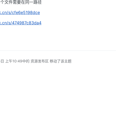
可，2个文件需要在同一路径
rk.cn/s/cfe6e5198dce
rk.cn/s/474987c83da4
日 上午10:49
中的 资源发布区 移动了该主题