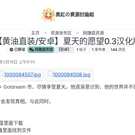
真紅の資源討論組
主页
资源发布区
网赚盘资源
【黄油直装/安卓】夏天的愿望0.3汉化
已移动
网赚盘资源
【安卓】
1
帖子
1
发布者
144
浏览
5年2月16日 上午8:55
辑
 Goldream 市，尽情享受夏天。他逐渐意识到，他的世界并不
才会发现真相。与此同时，
网盘里面下载
理器里面找到文件