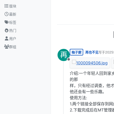
跳转至内容
版块
最新
标签
热门
用户
群组
柚子厨
再也不见
写于
202
再
最后由 编
离线
介绍:一个年轻人回到家乡
的那
样，只有经过调查，他
他还会有一些乐趣。
使用方法:
1.两个链接全部保存到
2.下载完成后在MT管