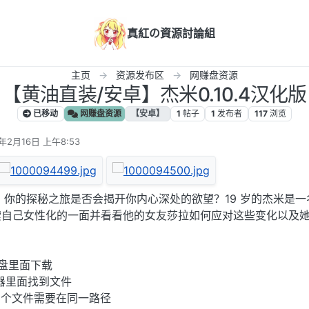
真紅の資源討論組
主页
资源发布区
网赚盘资源
【黄油直装/安卓】杰米0.10.4汉化版
已移动
网赚盘资源
【安卓】
1
帖子
1
发布者
117
浏览
5年2月16日 上午8:53
辑
。你的探秘之旅是否会揭开你内心深处的欲望？19 岁的杰米是一
索自己女性化的一面并看看他的女友莎拉如何应对这些变化以及
网盘里面下载
理器里面找到文件
可，2个文件需要在同一路径