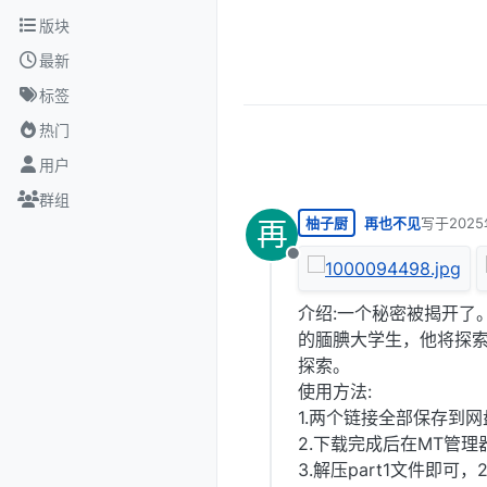
跳转至内容
版块
最新
标签
热门
用户
群组
柚子厨
再也不见
写于
202
再
最后由 编
离线
介绍:一个秘密被揭开了
的腼腆大学生，他将探
探索。
使用方法:
1.两个链接全部保存到
2.下载完成后在MT管
3.解压part1文件即