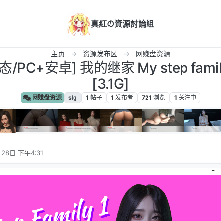
真紅の資源討論組
主页
资源发布区
网赚盘资源
/PC+安卓] 我的继家 My step fami
[3.1G]
网赚盘资源
slg
1
帖子
1
发布者
721
浏览
1
关注中
28日 下午4:31