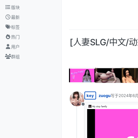
跳转至内容
版块
最新
标签
热门
[人妻SLG/中文/动态
用户
群组
key
zuogu
写于
2024年6月
最后由 编辑
离线