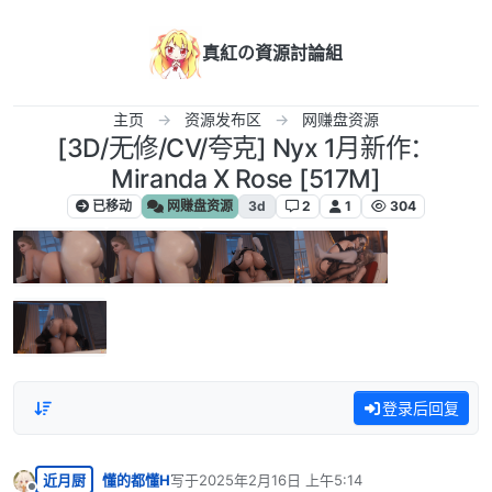
跳转至内容
真紅の資源討論組
主页
资源发布区
网赚盘资源
[3D/无修/CV/夸克] Nyx 1月新作：
Miranda X Rose [517M]
已移动
网赚盘资源
3d
2
1
304
登录后回复
近月厨
懂的都懂H
写于
2025年2月16日 上午5:14
最后由 编辑