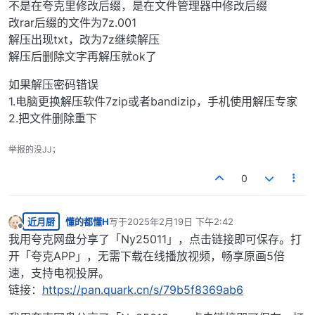
不是在夸克里修改后缀，是在文件管理器中修改后缀
改rar后缀的文件为7z.001
解压出现txt，改为7z继续解压
解压后删除文字再解压就ok了
如果解压密码错误
1.电脑更换解压软件7zip或者bandizip，手机使用解压专家
2.把文件删除重下
举报的没JJ；
0
近月厨
懂的都懂H
写于
2025年2月19日 下午2:42
最后由 编辑
离线
我用夸克网盘分享了「Ny25011」，点击链接即可保存。打
开「夸克APP」，无需下载在线播放视频，畅享原画5倍
速，支持电视投屏。
链接：
https://pan.quark.cn/s/79b5f8369ab6