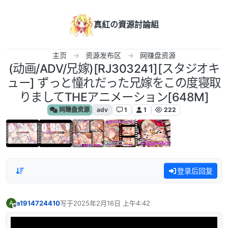
跳转至内容
真紅の資源討論組
主页
资源发布区
网赚盘资源
(动画/ADV/兄嫁)[RJ303241][スタジオキ
ュー] ずっと憧れだった兄嫁をこの度寝取
りましてTHEアニメーション[648M]
网赚盘资源
adv
1
1
222
登录后回复
a1914724410
写于
2025年2月16日 上午4:42
A
最后由 编辑
离线