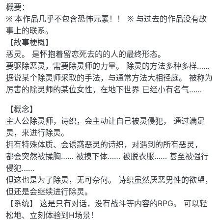
概要：
※ 本作品几乎不包含恐怖元素！！ ※ 与过去的作品没有故
事上的联系。
【故事梗概】
恶灵。 是怀抱着留恋死去的的人的最终形态。
要驱除恶灵，需要除灵师的力量。 除灵的方法多种多样……
据说某个除灵师采取的手法，与通常方法大相径庭。 被称为
厉害的除灵师的某位女性，在地下世界 已经小有名气……
【概念】
主人公除灵师，诗织，会主动让自己被灵侵犯， 通过满足
灵，来进行除灵。
拥有特殊体质、会诱惑恶灵的诗织，对遇到的所有恶灵，
都会突然被揉胸…… 被摸下体…… 被脱衣服…… 甚至被强行
侵犯……
但这也是为了除灵，无可奈何。 诗织虽然厌恶男性的欲望，
但还是会继续进行除灵。
【系统】 这是只有对话，没有战斗等内容的RPG。 可以轻
松地、立刻体验到H场景！