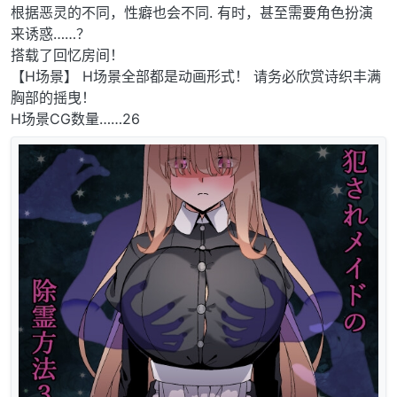
根据恶灵的不同，性癖也会不同. 有时，甚至需要角色扮演
来诱惑……？
搭载了回忆房间！
【H场景】 H场景全部都是动画形式！ 请务必欣赏诗织丰满
胸部的摇曳！
H场景CG数量……26