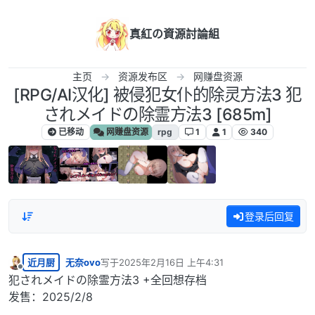
跳转至内容
真紅の資源討論組
主页
资源发布区
网赚盘资源
[RPG/AI汉化] 被侵犯女仆的除灵方法3 犯
されメイドの除霊方法3 [685m]
已移动
网赚盘资源
rpg
1
1
340
登录后回复
近月厨
无奈ovo
写于
2025年2月16日 上午4:31
最后由 编辑
离线
犯されメイドの除霊方法3 +全回想存档
发售：2025/2/8