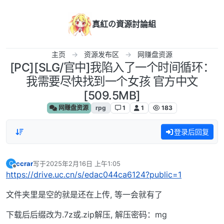
跳转至内容
真紅の資源討論組
主页
资源发布区
网赚盘资源
[PC][SLG/官中]我陷入了一个时间循环：
我需要尽快找到一个女孩 官方中文
[509.5MB]
网赚盘资源
rpg
1
1
183
登录后回复
ccrar
写于
2025年2月16日 上午1:05
C
最后由 编辑
离线
https://drive.uc.cn/s/edac044ca6124?public=1
文件夹里是空的就是还在上传, 等一会就有了
下载后后缀改为.7z或.zip解压, 解压密码：mg