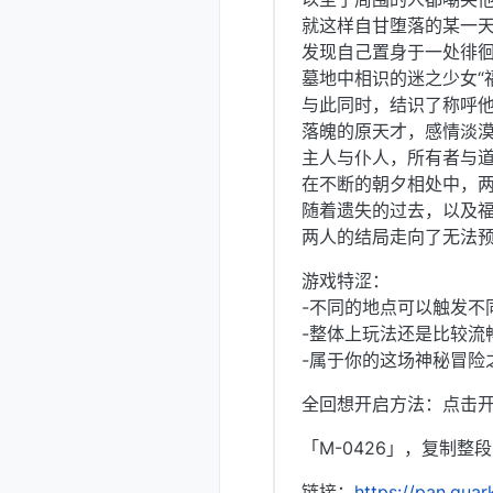
就这样自甘堕落的某一
发现自己置身于一处徘
墓地中相识的迷之少女“
与此同时，结识了称呼
落魄的原天才，感情淡
主人与仆人，所有者与
在不断的朝夕相处中，
随着遗失的过去，以及
两人的结局走向了无法
游戏特涩：
-不同的地点可以触发不
-整体上玩法还是比较流
-属于你的这场神秘冒险
全回想开启方法：点击
「M-0426」，复制整
链接：
https://pan.qua