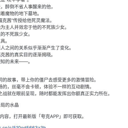
天，醉倒不省人事醒来的他，
徊着魔物的地下墓地。
福克茜”传授给他死灵魔法。
他为主人并效忠于他的不死族少女。
漠的不死族少女。
道具。
两人之间的关系似乎渐渐产生了变化。
福克茜的真实目的逐渐揭晓。
预知的未来——。
同的故事，带上你的僵尸去感受更多的激情冒险。
畅的，丝毫不会卡顿，体验不一样的互动剧情。
之战就在眼前呈现，随时都能发挥出你额真正实力所在。
开局的水晶
段内容，打开最新版「夸克APP」即可获取。
rk.cn/s/510ed5663a3b