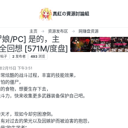
真紅の資源討論組
主页
资源发布区
网赚盘资源
尸娘/PC] 是的，主
d+全回想 [571M/度盘]
帖子
2
发布者
493
浏览
年2月15日 下午3:51
辑
非常炫酷的战斗过程，丰富的技能效果，
可怕的僵尸，
们的食物，想要生存下去，
战斗力，快来收集更多武器装备保护自己吧。
的天才，现如今却穷困潦倒。
只有对过去的荣光以及因嫉妒而被迫害的抱怨，
是“吹牛学者”。