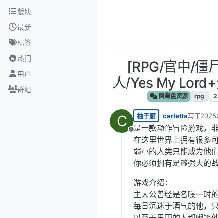
跳转至内容
版块
最新
标签
热门
[RPG/官中/僵
用户
人/Yes My Lor
群组
网赚盘资源
rpg
2
柚子厨
carletta
写于
2025
C
最后由 编
是一款动作冒险游戏，
离线
在这里世界上拥有很多
弱小的人类只能成为他
你必须拥有足够强大的
游戏介绍：
主人公曾经是名噪一时
每日沉迷于酒气的他，
以至于周围的人都嘲笑他