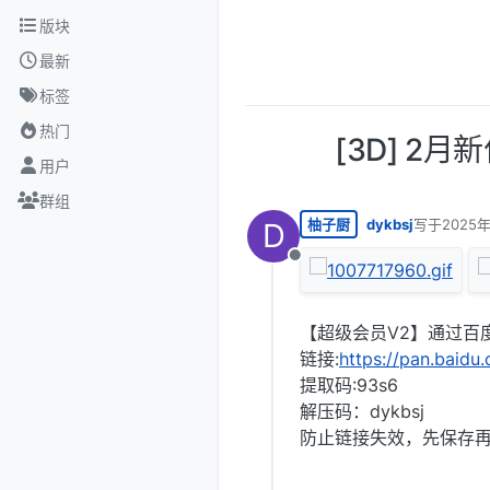
跳转至内容
版块
最新
标签
热门
[3D] 2
用户
群组
柚子厨
dykbsj
写于
2025
D
最后由 编辑
离线
【超级会员V2】通过百
链接:
https://pan.bai
提取码:93s6
解压码：dykbsj
防止链接失效，先保存