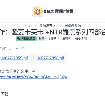
真紅の資源討論組
主页
资源发布区
网赚盘资源
月新作：骚妻卡芙卡 +NTR媚黑系列四部合集
网赚盘资源
视频
1
帖子
1
发布者
499
浏览
年2月15日 下午3:03
度网盘分享的文件：骚
du.com/s/1dUmWYGt49trk0GMuJmQEQA
再下载