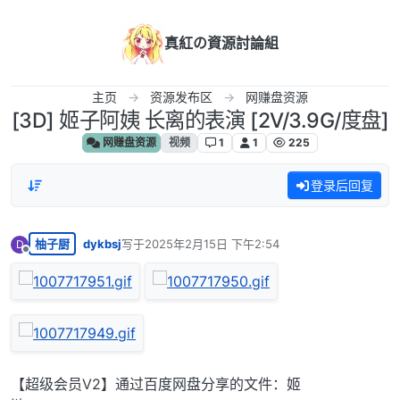
跳转至内容
真紅の資源討論組
主页
资源发布区
网赚盘资源
[3D] 姬子阿姨 长离的表演 [2V/3.9G/度盘]
网赚盘资源
视频
1
1
225
登录后回复
柚子厨
dykbsj
写于
2025年2月15日 下午2:54
D
最后由 编辑
离线
【超级会员V2】通过百度网盘分享的文件：姬