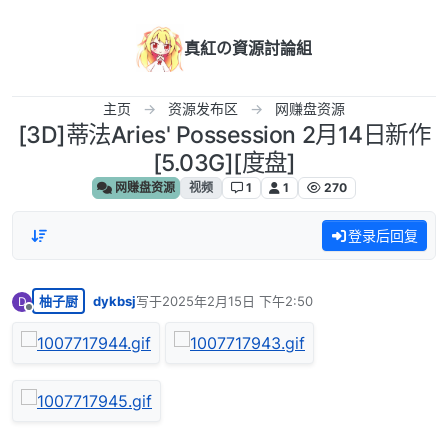
跳转至内容
真紅の資源討論組
主页
资源发布区
网赚盘资源
[3D]蒂法Aries' Possession 2月14日新作
[5.03G][度盘]
网赚盘资源
视频
1
1
270
登录后回复
柚子厨
dykbsj
写于
2025年2月15日 下午2:50
D
最后由 编辑
离线