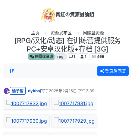
跳转至内容
真紅の資源討論組
主页
资源发布区
网赚盘资源
[RPG/汉化/动态] 在训练营提供服务
PC+安卓汉化版+存档 [3G]
网赚盘资源
rpg
1
1
465
登录后回复
柚子厨
dykbsj
写于
2025年2月15日 下午2:39
D
最后由 编辑
离线