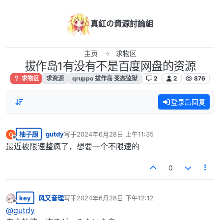
跳转至内容
真紅の資源討論組
主页
求物区
拔作岛1有没有不是百度网盘的资源
求物区
求资源
qruppo 拔作岛 变态监狱
2
2
876
登录后回复
柚子厨
gutdy
写于
2024年6月28日 上午11:35
G
最后由 编辑
离线
最近被限速整疯了，想要一个不限速的
0
key
风又音理
写于
2024年6月28日 下午12:12
最后由 编辑
离线
@
gutdy