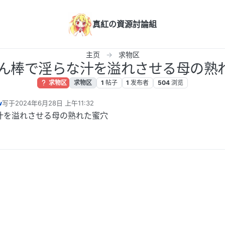
真紅の資源討論組
主页
求物区
達ん棒で淫らな汁を溢れさせる母の熟
求物区
求物区
1
帖子
1
发布者
504
浏览
w
写于
2024年6月28日 上午11:32
最后由 编辑
汁を溢れさせる母の熟れた蜜穴