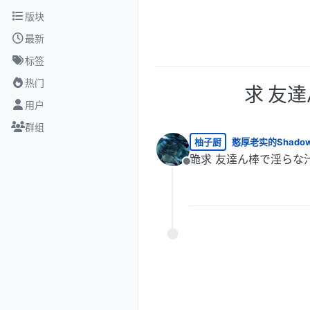
跳转至内容
版块
最新
标签
热门
求 友
用户
群组
柚子厨
憨厚老实的Shado
跪求 友達ん棒で淫らな
离线