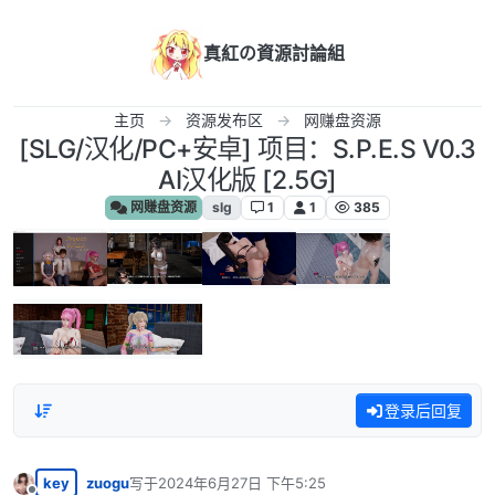
跳转至内容
真紅の資源討論組
主页
资源发布区
网赚盘资源
[SLG/汉化/PC+安卓] 项目：S.P.E.S V0.3
AI汉化版 [2.5G]
网赚盘资源
slg
1
1
385
登录后回复
key
zuogu
写于
2024年6月27日 下午5:25
最后由 编辑