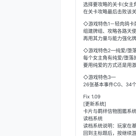
选择要攻略的关卡(女主
在关卡攻略最后击败该
◇游戏特色1－轻肉鸽卡
组建牌组、攻略各路天
再用其力量与能力强化
◇游戏特色2—纯爱/堕
每个女主角有纯爱/堕落
要用纯爱的方式还是用激
◇游戏特色3—
26张基本事件CG、34
Fix 1.09
[更新系统]
卡片与羁绊信物图鑑系
读档系统
读档系统说明：玩家在
回到主标题后，按继续游