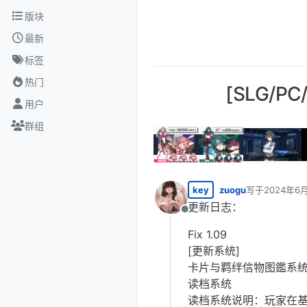
跳转至内容
版块
最新
标签
热门
[SLG/P
用户
群组
key
zuogu
写于
2024年6月
最后由 编辑
更新日志：
离线
Fix 1.09
[更新系统]
卡片与羁绊信物图鑑系
读档系统
读档系统说明：玩家在