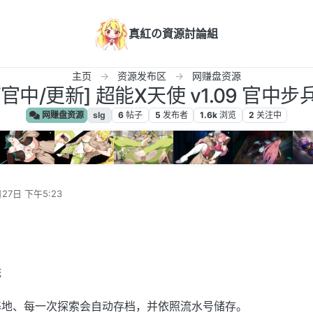
真紅の資源討論組
主页
资源发布区
网赚盘资源
C/官中/更新] 超能X天使 v1.09 官中步兵版
网赚盘资源
slg
6
帖子
5
发布者
1.6k
浏览
2
关注中
27日 下午5:23
统
基地、每一次探索会自动存档，并依照流水号储存。