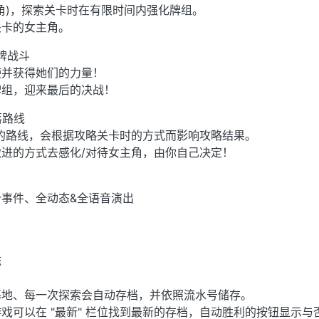
角)，探索关卡时在有限时间内强化牌组。
关卡的女主角。
牌战斗
使并获得她们的力量！
牌组，迎来最后的决战！
落路线
的路线，会根据攻略关卡时的方式而影响攻略结果。
进的方式去感化/对待女主角，由你自己决定！
个事件、全动态&全语音演出
统
基地、每一次探索会自动存档，并依照流水号储存。
戏可以在 "最新" 栏位找到最新的存档，自动胜利的按钮显示与