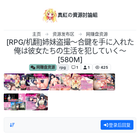
跳转至内容
真紅の資源討論組
主页
资源发布区
网赚盘资源
[RPG/机翻]姉妹盗撮～合鍵を手に入れた
俺は彼女たちの生活を犯していく～
[580M]
网赚盘资源
rpg
1
1
425
登录后回复