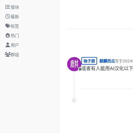
跳转至内容
版块
最新
标签
热门
用户
群组
柚子厨
麒麟西瓜
写于
202
麒
最后由 编
或者有人能用AI汉化以
离线