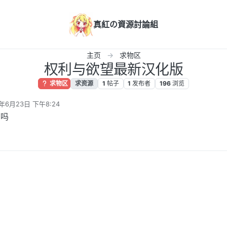
真紅の資源討論組
主页
求物区
权利与欲望最新汉化版
求物区
求资源
1
帖子
1
发布者
196
浏览
4年6月23日 下午8:24
辑
下吗