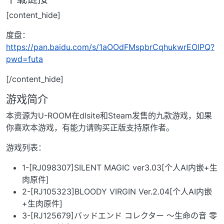
[content_hide]
度盘：
https://pan.baidu.com/s/1aOOdFMspbrCqhukwrEOlPQ?
pwd=futa
[/content_hide]
游戏简介
本资源为U-ROOM在dlsite和Steam发售的九款游戏，如果
你喜欢本游戏，有能力请购买正版支持原作者。
游戏列表：
1-[RJ098307]SILENT MAGIC ver3.03[个人AI内嵌+生
肉原件]
2-[RJ105323]BLOODY VIRGIN Ver.2.04[个人AI内嵌
+生肉原件]
3-[RJ125679]バッドエンド コレクター ～生命の音 零