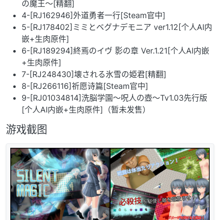
の魔王～[精翻]
4-[RJ162946]外道勇者一行[Steam官中]
5-[RJ178402]ミミとベグナデモニア ver1.12[个人AI内
嵌+生肉原件]
6-[RJ189294]終焉のイヴ 影の章 Ver.1.21[个人AI内嵌
+生肉原件]
7-[RJ248430]壊される氷雪の姫君[精翻]
8-[RJ266116]祈愿诗篇[Steam官中]
9-[RJ01034814]洗脳学園～呪人の壺～Tv1.03先行版
[个人AI内嵌+生肉原件]（暂未发售）
游戏截图