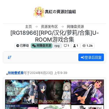
跳转至内容
真紅の資源討論組
主页
资源发布区
网赚盘资源
[RG18966][RPG/汉化/萝莉/合集]U-
ROOM游戏合集
已移动
网赚盘资源
rpg
1
1
1.2k
登录后回复
扶她壹贰叁
写于
2024年6月23日 上午9:39
最后由 编辑
离线