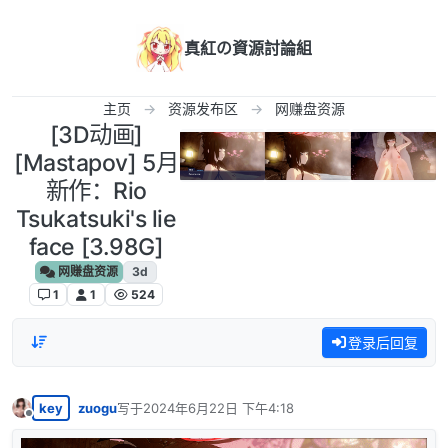
跳转至内容
真紅の資源討論組
主页
资源发布区
网赚盘资源
[3D动画]
[Mastapov] 5月
新作：Rio
Tsukatsuki's lie
face [3.98G]
网赚盘资源
3d
1
1
524
登录后回复
key
zuogu
写于
2024年6月22日 下午4:18
最后由 编辑
离线