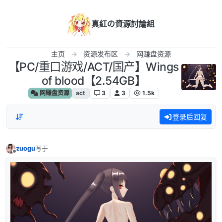
跳转至内容
真紅の資源討論組
主页
资源发布区
网赚盘资源
【PC/重口游戏/ACT/国产】Wings
of blood【2.54GB】
网赚盘资源
act
3
3
1.5k
登录后回复
zuogu
写于
最后由 编辑
离线