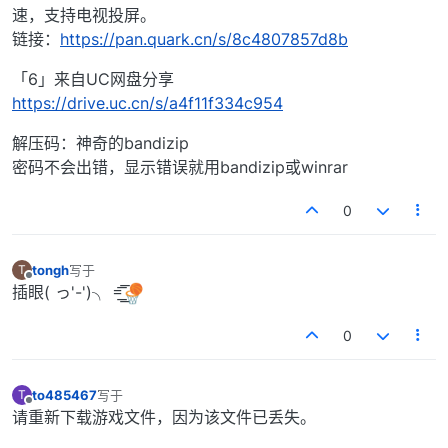
速，支持电视投屏。
链接：
https://pan.quark.cn/s/8c4807857d8b
「6」来自UC网盘分享
https://drive.uc.cn/s/a4f11f334c954
解压码：神奇的bandizip
密码不会出错，显示错误就用bandizip或winrar
0
tongh
写于
T
最后由 编辑
离线
插眼( っ'-')╮ =͟͟͞͞
0
to485467
写于
T
最后由 编辑
离线
请重新下载游戏文件，因为该文件已丢失。