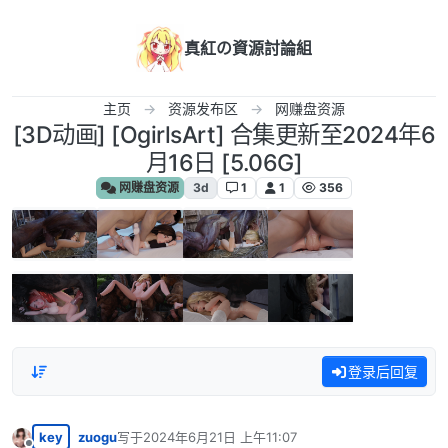
跳转至内容
真紅の資源討論組
主页
资源发布区
网赚盘资源
[3D动画] [OgirlsArt] 合集更新至2024年6
月16日 [5.06G]
网赚盘资源
3d
1
1
356
登录后回复
key
zuogu
写于
2024年6月21日 上午11:07
最后由 编辑