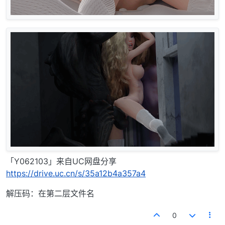
「Y062103」来自UC网盘分享
https://drive.uc.cn/s/35a12b4a357a4
解压码：在第二层文件名
0