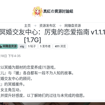
真紅の資源討論組
主页
资源发布区
网赚盘资源
] 冥婚交友中心：厉鬼的恋爱指南 v1.1.1
[1.7G]
网赚盘资源
slg
1
帖子
1
发布者
411
浏览
18日 下午4:35
以冥婚为题材的恋爱养成(?)游戏，
黛儿』与『媛』各自都有一段不为人知的故事。
冥婚交友中心的顾问，
媛』的冥婚案件。
与女主角互动，
值并提升好感度，以了解她们的过往与未完成的宿愿。