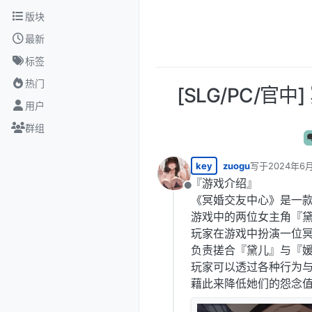
跳转至内容
版块
最新
标签
热门
[SLG/PC/官中
用户
群组
key
zuogu
写于
2024年6月
最后由 编辑
『游戏介绍』
离线
《冥婚交友中心》是一款
游戏中的两位女主角『
玩家在游戏中扮演一位
负责搓合『黛儿』与『
玩家可以透过各种行为
藉此来降低她们的怨念