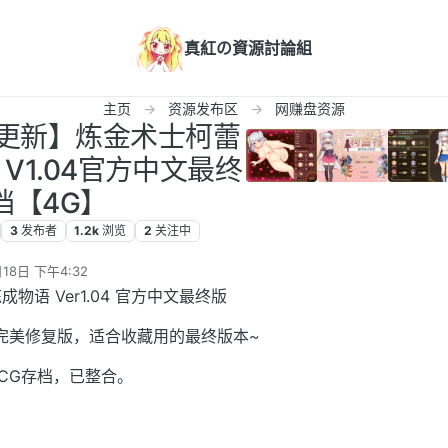
真紅の資源討論組
主页
资源发布区
网赚盘资源
/更新】炼金术士柯蕾
V1.04官方中文最终
档【4G】
3
发布者
1.2k
浏览
2
关注中
18日 下午4:32
语 Ver1.04 官方中文最终版
04完美修复版，适合收藏用的最终版本~
CG存档，已整合。