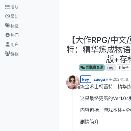
跳转至内容
版块
最新
标签
热门
【大作RPG/中文
用户
特：精华炼成物语 
群组
版+存
网赚盘资源
rpg
3
帖子
key
zuogu
写于
2024年6月
最后由 编辑
炼金术士柯蕾特：精华炼成物
离线
这是最终更新的Ver1.
内容包括：游戏本体+全
剧情简介