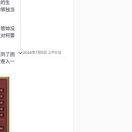
虑的生
能够独当
尽管她没
拉对柯蕾
2024年7月5日 上午11:13
遇到了困
被卷入一