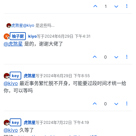
1
虎煞星
@
kiyo
是这些吗
Book1.xlsx
柚子厨
kiyo
写于
2024年6月29日 下午4:31
K
最后由 编辑
离线
@
虎煞星
是的，谢谢大佬了
0
key
虎煞星
写于
2024年6月29日 下午8:55
最后由 编辑
离线
@
kiyo
最近事务繁忙脱不开身，可能要过段时间才统一给
你，可以等吗
0
key
虎煞星
写于
2024年7月22日 下午4:19
最后由 编辑
离线
@
kiyo
久等了