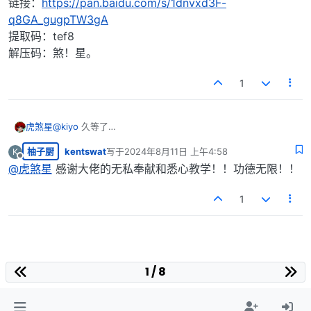
链接：
https://pan.baidu.com/s/1dnvxd3F-
q8GA_gugpTW3gA
提取码：tef8
解压码：煞！星。
1
虎煞星
@
kiyo
久等了
链接：
https://pan.baidu.com/s/1dnvxd3F-
柚子厨
kentswat
写于
2024年8月11日 上午4:58
K
q8GA_gugpTW3gA
最后由 编辑
离线
提取码：tef8
@
虎煞星
感谢大佬的无私奉献和悉心教学！！功德无限！！
解压码：煞！星。
1
1 / 8