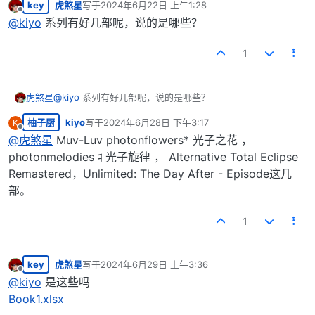
key
虎煞星
写于
2024年6月22日 上午1:28
最后由 编辑
离线
@
kiyo
系列有好几部呢，说的是哪些？
1
虎煞星
@
kiyo
系列有好几部呢，说的是哪些？
柚子厨
kiyo
写于
2024年6月28日 下午3:17
K
最后由 编辑
离线
@
虎煞星
Muv-Luv photonflowers* 光子之花 ，
photonmelodies♮光子旋律 ， Alternative Total Eclipse
Remastered，Unlimited: The Day After - Episode这几
部。
1
key
虎煞星
写于
2024年6月29日 上午3:36
最后由 编辑
离线
@
kiyo
是这些吗
Book1.xlsx