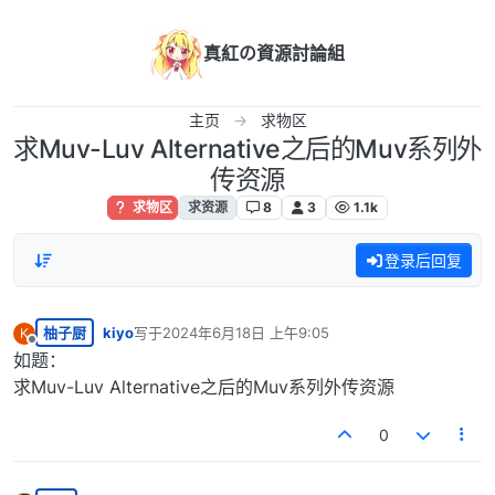
跳转至内容
真紅の資源討論組
主页
求物区
求Muv-Luv Alternative之后的Muv系列外
传资源
求物区
求资源
8
3
1.1k
登录后回复
柚子厨
kiyo
写于
2024年6月18日 上午9:05
K
最后由 编辑
离线
如题：
求Muv-Luv Alternative之后的Muv系列外传资源
0