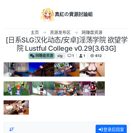
跳转至内容
真紅の資源討論組
主页
资源发布区
网赚盘资源
[日系SLG汉化动态/安卓]淫荡学院 欲望学
院 Lustful College v0.29[3.63G]
网赚盘资源
slg
1
1
612
登录后回复