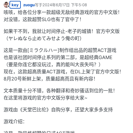
key
zuogu
写于
2024年6月17日 下午5:08
最后由 编辑
离线
咳咳，给各位分享一款超级无敌经典游戏的官方中文版！
对没错，这款超赞SLG也有了官中了！
如果干不到，我就让时间停止-老子的城镇！官方中文版
（ヤレぬなら止めてみせよう俺の町）
这是一款由[ミラクルハー]制作组出品的超赞ACT游戏
也是该社团时间停止系列的第二部，是超经典GAME
（要是你连它都没玩过，真的能叫大丧失吗？）
现在，这款超高质量ACT游戏，在DL上架了官方中文版！
8月20号新鲜上架，质量超高而且有新内容！
文本质量十分不错，各种翻译和奇妙骚话到位的一批！
在这里将游戏的官方中文版分享给大家~
游戏由《天堂巴比伦》自购分享，还望大家多多支持
游戏介绍：