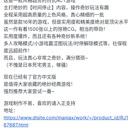
这是一款风格超赞的日式ACT游戏
主打绝妙的【时间停止】内容，操作奇妙玩法有趣
全程采用超高质量的上色风格，真心精细的一批
虽然是款16年的游戏，但是实用度和精美度绝对是顶尖水平
这一作有着1500张以上的惊艳CG。相当的带劲！
实用度爆炸，而且还有各种奇妙新系统！
多人攻略模式/小游戏赢涩图玩法/时停解除模式等，社保程
度远超前作！
而且，玩法真心非常之奇妙，满分猥琐~
（不愧是日本死宅男主，够骚）
现在已经有了官方中文版
是值得大家收藏的绝妙经典游戏！
强烈推荐大家尝试一番~
游戏制作不易，喜欢的请入正支持
地址：
https://www.dlsite.com/maniax/work/=/product_id/RJ1
67687.html