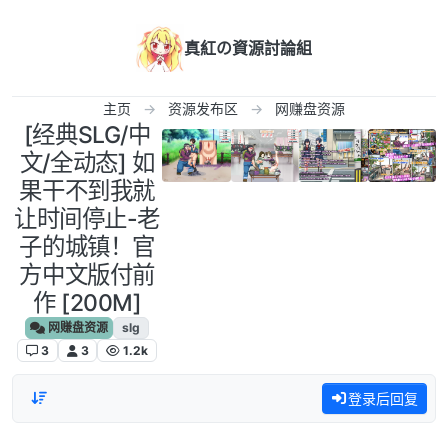
跳转至内容
真紅の資源討論組
主页
资源发布区
网赚盘资源
[经典SLG/中
文/全动态] 如
果干不到我就
让时间停止-老
子的城镇！官
方中文版付前
作 [200M]
网赚盘资源
slg
3
3
1.2k
登录后回复