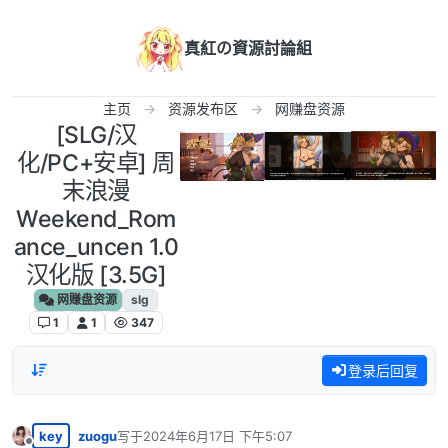
跳转至内容
真紅の資源討論組
主页
资源发布区
网赚盘资源
[SLG/汉
化/PC+安卓] 周
末浪漫
Weekend_Rom
ance_uncen 1.0
汉化版 [3.5G]
网赚盘资源
slg
1
1
347
登录后回复
key
zuogu
写于
2024年6月17日 下午5:07
最后由 编辑