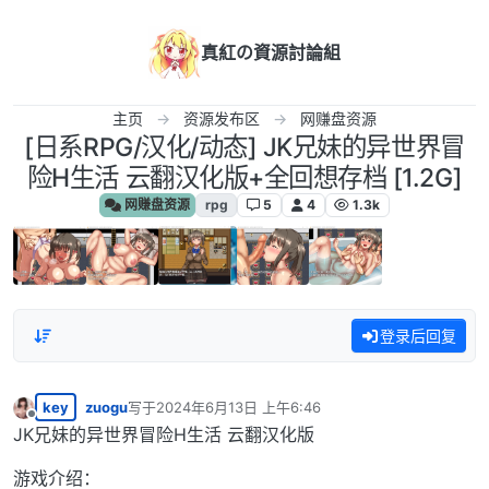
跳转至内容
真紅の資源討論組
主页
资源发布区
网赚盘资源
[日系RPG/汉化/动态] JK兄妹的异世界冒
险H生活 云翻汉化版+全回想存档 [1.2G]
网赚盘资源
rpg
5
4
1.3k
登录后回复
key
zuogu
写于
2024年6月13日 上午6:46
最后由 编辑
离线
JK兄妹的异世界冒险H生活 云翻汉化版
游戏介绍：