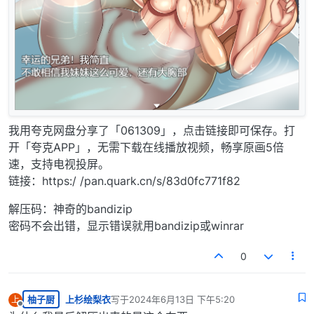
我用夸克网盘分享了「061309」，点击链接即可保存。打
开「夸克APP」，无需下载在线播放视频，畅享原画5倍
速，支持电视投屏。
链接：https:/ /pan.quark.cn/s/83d0fc771f82
解压码：神奇的bandizip
密码不会出错，显示错误就用bandizip或winrar
0
柚子厨
上杉绘梨衣
写于
2024年6月13日 下午5:20
上
最后由 编辑
离线