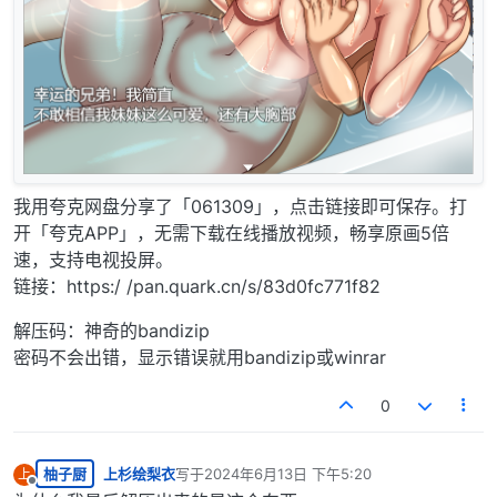
我用夸克网盘分享了「061309」，点击链接即可保存。打
开「夸克APP」，无需下载在线播放视频，畅享原画5倍
速，支持电视投屏。
链接：https:/ /pan.quark.cn/s/83d0fc771f82
解压码：神奇的bandizip
密码不会出错，显示错误就用bandizip或winrar
0
柚子厨
上杉绘梨衣
写于
2024年6月13日 下午5:20
上
最后由 编辑
离线