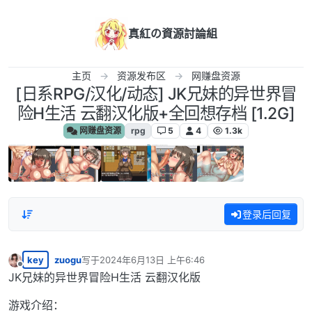
跳转至内容
真紅の資源討論組
主页
资源发布区
网赚盘资源
[日系RPG/汉化/动态] JK兄妹的异世界冒
险H生活 云翻汉化版+全回想存档 [1.2G]
网赚盘资源
rpg
5
4
1.3k
登录后回复
key
zuogu
写于
2024年6月13日 上午6:46
最后由 编辑
离线
JK兄妹的异世界冒险H生活 云翻汉化版
游戏介绍：