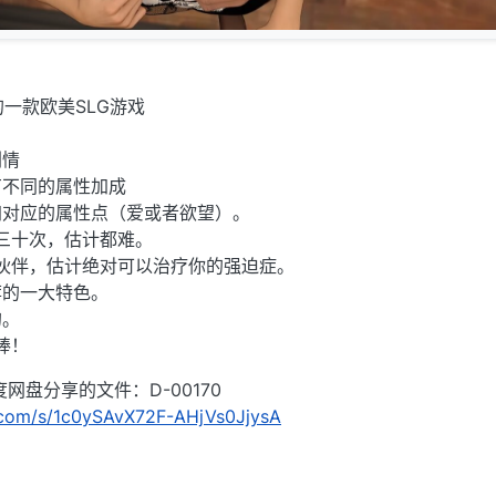
作的一款欧美SLG游戏
剧情
有不同的属性加成
加对应的属性点（爱或者欲望）。
三十次，估计都难。
伙伴，估计绝对可以治疗你的强迫症。
荐的一大特色。
的。
棒！
网盘分享的文件：D-00170
u.com/s/1c0ySAvX72F-AHjVs0JjysA