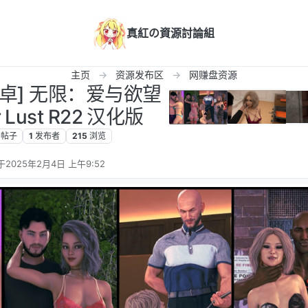
真紅の資源討論組
主页
资源发布区
网赚盘资源
+安卓] 无限：爱与欲望
 or Lust R22 汉化版
帖子
1
发布者
215
浏览
于
2025年2月4日 上午9:52
后由 编辑