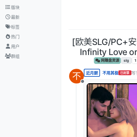
跳转至内容
版块
最新
标签
热门
[欧美SLG/PC
用户
Infinity Love
群组
网赚盘资源
slg
1
近月厨
不用其极
写
不
已封禁
最
离线