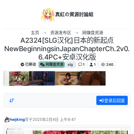
跳转至内容
真紅の資源討論組
主页
资源发布区
网赚盘资源
A2324[SLG汉化]日本的新起点
NewBeginningsinJapanChapterCh.2v0.
6.4PC+安卓汉化版
已移动
网赚盘资源
slg
1
1
240
登录后回复
hwjking
写于
2025年2月4日 上午9:47
最后由 编辑
离线