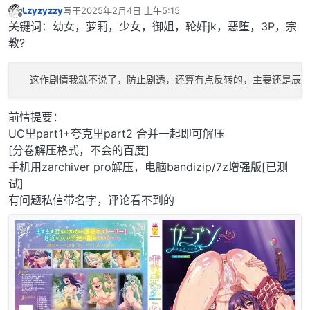
Lzyzyzzy
写于
2025年2月4日 上午5:15
最后由 编辑
离线
关键词：幼女，萝莉，少女，御姐，轮奸jk，恶堕，3P，宗
教?
  这作剧情我就不说了，防止剧透，还算有点反转的，主要还是辰
前情提要：
UC里part1+夸克里part2 合并一起即可解压
[分卷解压格式，不会的百度]
手机用zarchiver pro解压，电脑bandizip/7z增强版[已测
试]
有问题私信带名字，评论看不到的