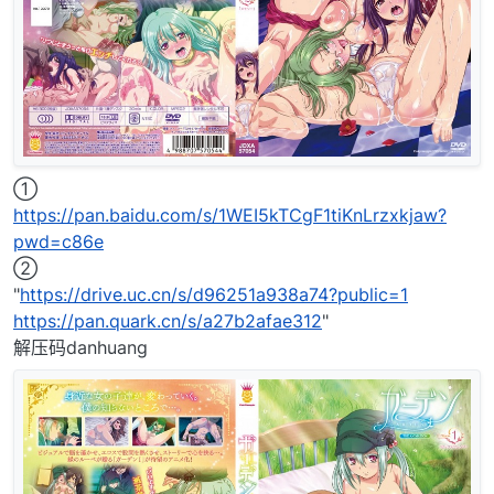
①
https://pan.baidu.com/s/1WEI5kTCgF1tiKnLrzxkjaw?
pwd=c86e
②
"
https://drive.uc.cn/s/d96251a938a74?public=1
https://pan.quark.cn/s/a27b2afae312
"
解压码danhuang