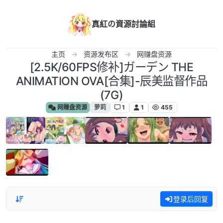
跳转至内容
真紅の資源討論組
主页
资源发布区
网赚盘资源
[2.5K/60FPS修补]ガーデン THE
ANIMATION OVA[合集]-辰美监督作品
(7G)
网赚盘资源
萝莉
1
1
455
登录后回复