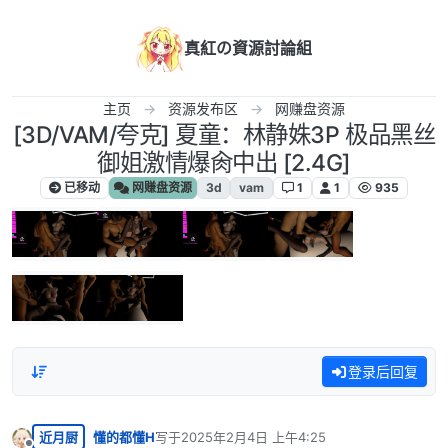
跳转至内容
真紅の資源討論組
主页
资源发布区
网赚盘资源
[3D/VAM/夸克] 夏童：林静姝3P 极品黑丝
御姐激情爆肏中出 [2.4G]
已移动
网赚盘资源
3d
vam
1
1
935
登录后回复
近月厨
懂的都懂H
写于
2025年2月4日 上午4:25
最后由 编辑