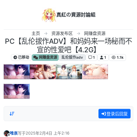
跳转至内容
真紅の資源討論組
主页
资源发布区
网赚盘资源
PC【乱伦拔作ADV】和妈妈来一场秘而不
宣的性爱吧【4.2G】
已移动
网赚盘资源
乱伦拔作adv
1
1
1.1k
登录后回复
唯哀
写于
2025年2月4日 上午2:16
最后由 编辑