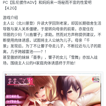
离线
PC【乱伦拔作ADV】和妈妈来一场秘而不宣的性爱吧
【4.2G】
游戏介绍
主人公（北川景登）升读大学回到老家，却因长期宿舍生活
导致与家人关系僵硬，于是转向母亲的前辈，亦是住在
邻居的少妇「川島響子」求助。然而对方声称提供建议，不
断使用肉体诱惑，试图将主人公纳为儿子。母亲「千
景」发现后，为了不让響子夺走儿子，不断拉近与儿子的距
离，几乎跨越雷池——？！
甚至傲娇的妹妹「亜季」，響子的女儿「雪舞」亦加入战
场，围绕主人公的H家庭肉体诱惑终于开始！