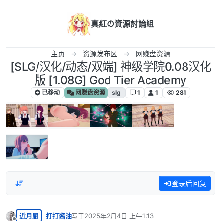
跳转至内容
真紅の資源討論組
主页
资源发布区
网赚盘资源
[SLG/汉化/动态/双端] 神级学院0.08汉化
版 [1.08G] God Tier Academy
已移动
网赚盘资源
slg
1
1
281
登录后回复
近月厨
打打酱油
写于
2025年2月4日 上午1:13
最后由 编辑