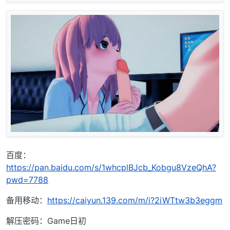
百度：
https://pan.baidu.com/s/1whcplBJcb_Kobgu8VzeQhA?
pwd=7788
备用移动：
https://caiyun.139.com/m/i?2iWTtw3b3eggm
解压密码：Game日初