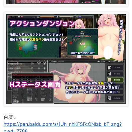
百度：
https://pan.baidu.com/s/1Uh_nhKFSFcONlzb_bT_zng?
pwd=7788