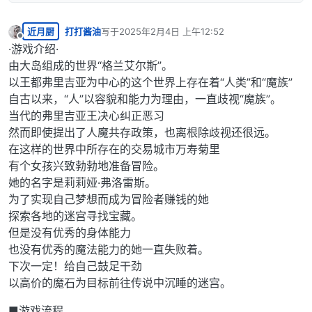
近月厨
打打酱油
写于
2025年2月4日 上午12:52
最后由 编辑
离线
·游戏介绍·
由大岛组成的世界“格兰艾尔斯”。
以王都弗里吉亚为中心的这个世界上存在着“人类”和“魔族”
自古以来，“人”以容貌和能力为理由，一直歧视“魔族”。
当代的弗里吉亚王决心纠正恶习
然而即使提出了人魔共存政策，也离根除歧视还很远。
在这样的世界中所存在的交易城市万寿菊里
有个女孩兴致勃勃地准备冒险。
她的名字是莉莉娅·弗洛雷斯。
为了实现自己梦想而成为冒险者赚钱的她
探索各地的迷宫寻找宝藏。
但是没有优秀的身体能力
也没有优秀的魔法能力的她一直失败着。
下次一定！给自己鼓足干劲
以高价的魔石为目标前往传说中沉睡的迷宫。
■游戏流程