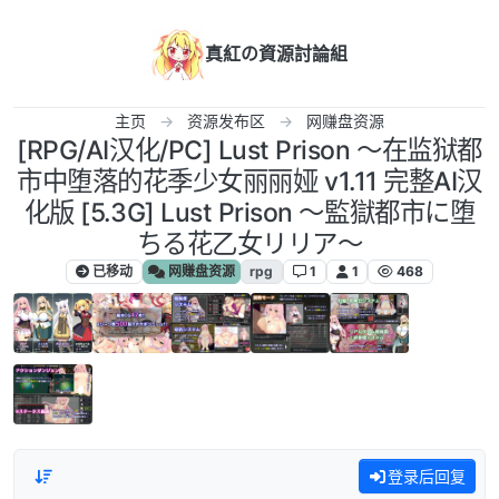
跳转至内容
真紅の資源討論組
主页
资源发布区
网赚盘资源
[RPG/AI汉化/PC] Lust Prison ～在监狱都
市中堕落的花季少女丽丽娅 v1.11 完整AI汉
化版 [5.3G] Lust Prison ～監獄都市に堕
ちる花乙女リリア～
已移动
网赚盘资源
rpg
1
1
468
登录后回复