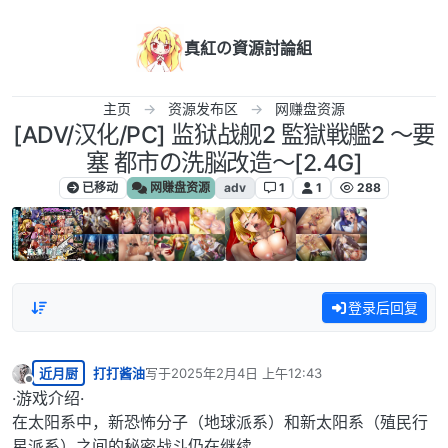
跳转至内容
真紅の資源討論組
主页
资源发布区
网赚盘资源
[ADV/汉化/PC] 监狱战舰2 監獄戦艦2 ～要
塞 都市の洗脳改造～[2.4G]
已移动
网赚盘资源
adv
1
1
288
登录后回复
近月厨
打打酱油
写于
2025年2月4日 上午12:43
最后由 编辑
离线
·游戏介绍·
在太阳系中，新恐怖分子（地球派系）和新太阳系（殖民行
星派系）之间的秘密战斗仍在继续。