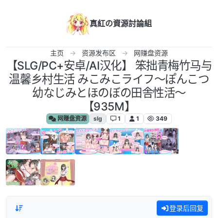
跳转至内容
真紅の資源討論組
主页
资源发布区
网赚盘资源
【SLG/PC+安卓/AI汉化】 笨拙青梅竹马与
温馨乡村生活 みこみこライフ～ぽんこつ
幼なじみとほのぼの田舎性活～
【935M】
网赚盘资源
slg
1
1
349
登录后回复