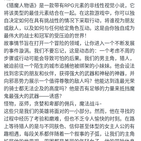
《猎魔人物语》是一款带有RPG元素的非线性视觉小说，它
将该类型的最佳元素结合在一起。在这款游戏中，你可以独
自决定如何在具有挑战性的情况下采取行动，将谁视为朋友
或敌人，以及如何与任何给定角色互动。这是由你独自成为
最伟大的战士和冠军的受压迫的世界！
故事情节旨在打开一个冒险的领域，让你进入一个不断发展
的事件漩涡。我们不要忘记，这是动态的：一个考虑不周的
步骤或行动可能会导致可怕的后果。我们的男主角，猎人，
被迫前往一个陌生的城市追捕他被绑架的小妹妹。他会设法
找到忠实的朋友和伙伴，获得强大的武器和神秘的神器，并
向邪恶势力展示一个值得尊敬的敌人吗？他能达到连最光荣
的骑士都无法企及的高度吗？他是否有足够的力量来抵挡魔
鬼最强大的武器——诱惑？
怪物，巫师，贪婪和卑鄙的佣兵，魔法战斗-
这些只是我们的英雄将面对的一小部分。然而，他在寻找的
过程中经历了考验和磨难，但也不乏令人愉快的时刻。在路
上等待猎人的是与不同肤色、信仰甚至体型的女主人公的有
趣相遇，每段关系都伴随着一个叙事的子弧，让我们的主角