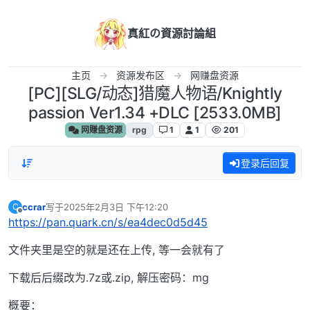
跳转至内容
真紅の資源討論組
主页
资源发布区
网赚盘资源
[PC][SLG/动态]猎魔人物语/Knightly
passion Ver1.34 +DLC [2533.0MB]
网赚盘资源
rpg
1
1
201
登录后回复
ccrar
写于
2025年2月3日 下午12:20
C
最后由 编辑
离线
https://pan.quark.cn/s/ea4dec0d5d45
文件夹里是空的就是还在上传, 等一会就有了
下载后后缀改为.7z或.zip, 解压密码：mg
概要：