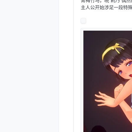
青梅竹马，暁 莉乃 偶
主人公开始涉足一段特殊