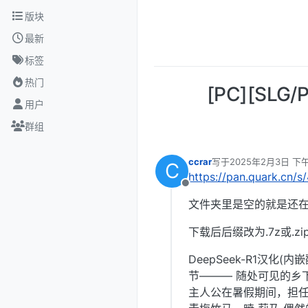
跳转至内容
版块
最新
标签
热门
[PC][SLG
用户
群组
ccrar
写于
2025年2月3日 下午
C
最后由 编辑
https://pan.quark.cn/
离线
文件夹里是空的就是还在
下载后后缀改为.7z或.zi
DeepSeek-R1汉
节——— 随处可见的乡
主人公在暑假期间，担任