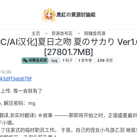
真紅の資源討論組
主页
资源发布区
网赚盘资源
/PC/AI汉化]夏日之吻 夏のサカり Ver1
[27801.7MB]
网赚盘资源
rpg
1
帖子
1
发布者
229
浏览
12:00
s/43dff3eb679f
上传, 等一会就有了
p, 解压密码：mg
化(内嵌翻译,非实时翻译) ☆故事 ———那即将开始之时，正值盛夏最
下小镇。
了住家式的临时职员工作。 于是，自己的侄女小鸟游乙羽 她是