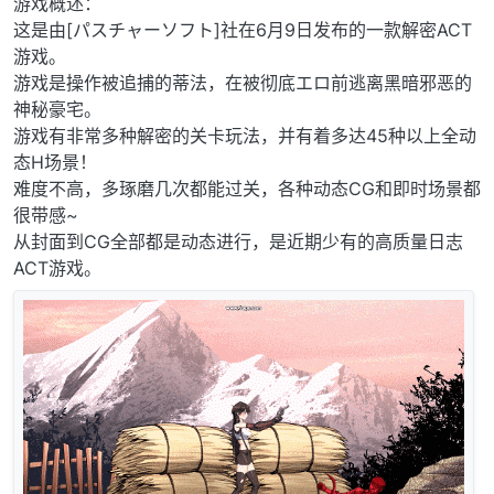
游戏概述：
这是由[パスチャーソフト]社在6月9日发布的一款解密ACT
游戏。
游戏是操作被追捕的蒂法，在被彻底エロ前逃离黑暗邪恶的
神秘豪宅。
游戏有非常多种解密的关卡玩法，并有着多达45种以上全动
态H场景！
难度不高，多琢磨几次都能过关，各种动态CG和即时场景都
很带感~
从封面到CG全部都是动态进行，是近期少有的高质量日志
ACT游戏。