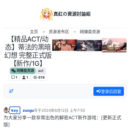
跳转至内容
真紅の資源討論組
主页
资源发布区
网赚盘资源
【精品ACT/动
态】蒂法的黑暗
幻想 完整正式版
【新作/1G】
网赚盘资源
act
1
1
619
登录后回复
key
zuogu
写于
2024年6月12日 上午7:50
最后由 编辑
离线
为大家分享一款非常出色的解密ACT新作游戏：[更新正式
版]