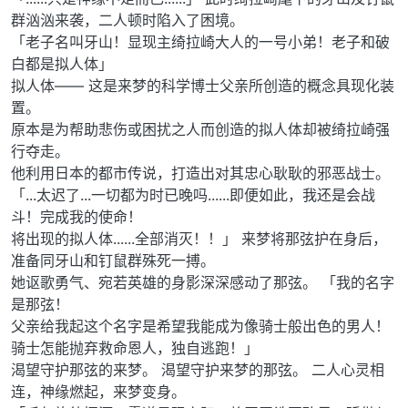
群汹汹来袭，二人顿时陷入了困境。
「老子名叫牙山！显现主绮拉崎大人的一号小弟！老子和破
白都是拟人体」
拟人体—— 这是来梦的科学博士父亲所创造的概念具现化装
置。
原本是为帮助悲伤或困扰之人而创造的拟人体却被绮拉崎强
行夺走。
他利用日本的都市传说，打造出对其忠心耿耿的邪恶战士。
「...太迟了...一切都为时已晚吗......即便如此，我还是会战
斗！完成我的使命！
将出现的拟人体......全部消灭！！」 来梦将那弦护在身后，
准备同牙山和钉鼠群殊死一搏。
她讴歌勇气、宛若英雄的身影深深感动了那弦。 「我的名字
是那弦！
父亲给我起这个名字是希望我能成为像骑士般出色的男人！
骑士怎能抛弃救命恩人，独自逃跑！」
渴望守护那弦的来梦。 渴望守护来梦的那弦。 二人心灵相
连，神缘燃起，来梦变身。