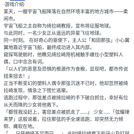
离线
·游戏介绍·
某天，一艘宇宙飞船降落在自然环境丰富的地方城市——柔
闲市。
宇宙飞船之主自称为绮拉崎教授，宣布将征服地球。
与此同时，一名少女正从遥远的异星飞往地球。
同一时刻。 在好奇心的驱使下，主人公「和田那弦」小心翼
翼地靠近宇宙飞船，最终成功进入其内部。
窥探驾驶舱时，他瞧见绮拉崎用机械触手缠住小型塑料人
偶，口中念念有词。
「以人们的恶意及恐惧的根源作为食粮，显现吧，都市传说
扭来扭去！」
正当不断变幻的塑料人偶令那弦沉迷不已时，他却忽然被绮
拉崎发现，情急之下慌忙逃窜。
逃跑过程中，那弦差点被绮拉崎的手下破白抓住，幸好有位
从天而降的少女将他救下。
「都怪我没赶上，害您差点被抓走了......」 少女......「弦耀律
来梦」这般说着，拉住那弦的手全速逃跑，却突然无力倾
倒、瘫软在地。
「......只是神缘不足而已......」 此时绮拉崎麾下的牙山及钉鼠