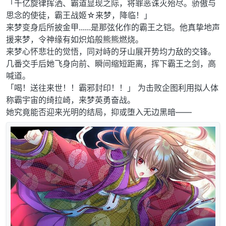
「千亿旋律挥洒、霸道显现之际，将罪恶诛灭殆尽。骄傲与
思念的使徒，霸王战姬☆来梦，降临！」
来梦变身后所披金甲......是那弦化作的霸王之铠。他真挚地声
援来梦，令神缘有如炽焰般熊熊燃烧。
来梦心怀悲壮的觉悟，同对峙的牙山展开势均力敌的交锋。
几番交手后她飞身向前、瞬间缩短距离，挥下霸王之剑，高
喊道。
「喝！送往来世！！霸邪封印！！」 为击败企图利用拟人体
称霸宇宙的绮拉崎，来梦英勇奋战。
她究竟能否迎来光明的结局，抑或堕入无边黑暗——