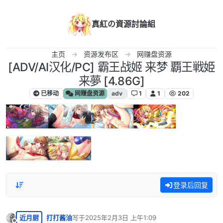
跳转至内容
真紅の資源討論組
主页
资源发布区
网赚盘资源
[ADV/AI汉化/PC] 霸王战姬 来梦 覇王戦姫
来夢 [4.86G]
已移动
网赚盘资源
adv
1
1
202
登录后回复
近月厨
打打酱油
写于
2025年2月3日 上午1:09
最后由 编辑