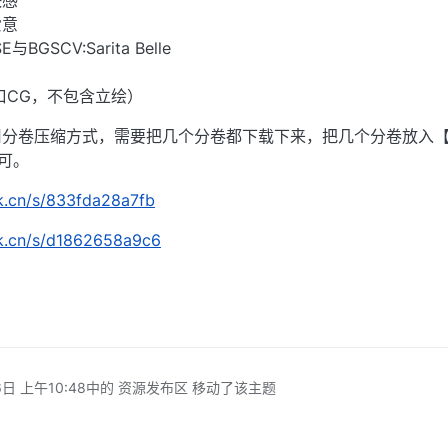
快感
爱意
SCV:Sarita Belle
口CG，不包含立绘）
用分卷压缩方式，需要把几个分卷都下载下来，把几个分卷放入
可。
rk.cn/s/833fda28a7fb
rk.cn/s/d1862658a9c6
日 上午10:48
中的 资源发布区 移动了该主题