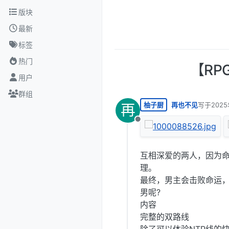
跳转至内容
版块
最新
标签
热门
【RP
用户
群组
柚子厨
再也不见
写于
202
再
最后由 编
离线
互相深爱的两人，因为
理。
最终，男主会击败命运
男呢?
内容
完整的双路线