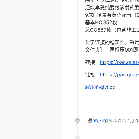
除了可以体验NTR线的
还能享受纯爱线满载的
9成H场景有英语配音（SE与BG
基本HCG52枚
总CG657枚（包含非工
为了链接的稳定性，采
文件夹】，再解压001即
链接：
https://pan.qua
链接：
https://pan.qua
解压码qiyi.ee
hwjking
从
2025年4月26