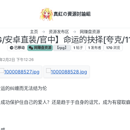
真紅の資源討論組
主页
资源发布区
网赚盘资源
G/安卓直装/官中】命运的抉择[夸克/11
已移动
网赚盘资源
【rpg】
1
帖子
1
发布者
170
浏览
5年2月2日 下午12:26
辑
命运的纠缠而无法结为伦
，成功保护住自己的爱人？还是趋于于自身的诅咒，成为有寝取