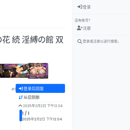
登录
没有帐号？
注册
花 続 淫縛の館 双
登录或注册以进行搜索。
登录后回复
#1
从旧到新
2025年2月2日 下午12:04
1 / 1
2025年2月2日 下午12:04