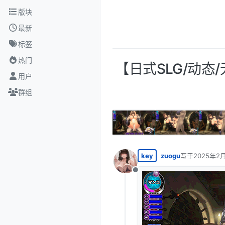
跳转至内容
版块
最新
标签
热门
【日式SLG/动态
用户
群组
key
zuogu
写于
2025年2月
最后由 编辑
离线