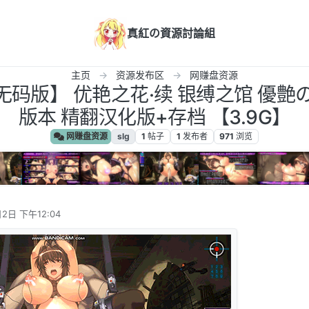
真紅の資源討論組
主页
资源发布区
网赚盘资源
/无码版】 优艳之花·续 银缚之馆 優艶の
版本 精翻汉化版+存档 【3.9G】
网赚盘资源
slg
1
帖子
1
发布者
971
浏览
2日 下午12:04