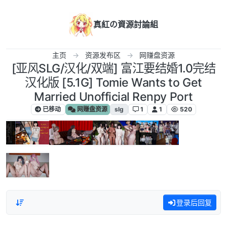
跳转至内容
真紅の資源討論組
主页
资源发布区
网赚盘资源
[亚风SLG/汉化/双端] 富江要结婚1.0完结
汉化版 [5.1G] Tomie Wants to Get
Married Unofficial Renpy Port
已移动
网赚盘资源
slg
1
1
520
登录后回复