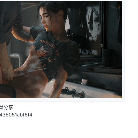
网盘分享
/0436051abf5f4
名