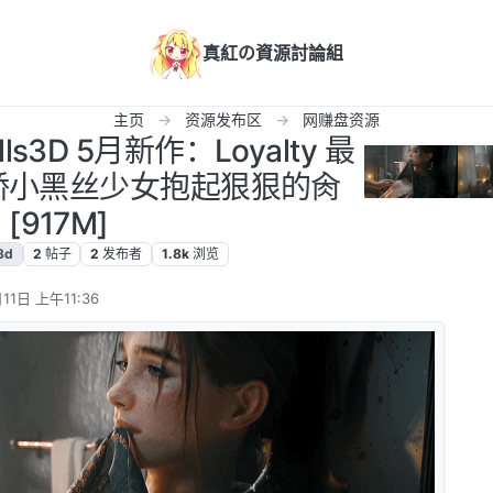
真紅の資源討論組
主页
资源发布区
网赚盘资源
ills3D 5月新作：Loyalty 最
 娇小黑丝少女抱起狠狠的肏
[917M]
3d
2
帖子
2
发布者
1.8k
浏览
11日 上午11:36