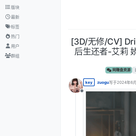
跳转至内容
版块
最新
标签
热门
[3D/无修/CV] Dr
用户
后生还者-艾莉
群组
网赚盘资源
key
zuogu
写于
2024年6月
最后由 编辑
离线