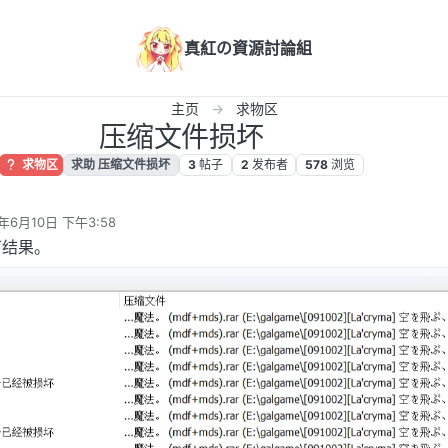
真紅の資源討論組
主页
求物区
压缩文件损坏
求物区
求助 压缩文件损坏
3
帖子
2
发布者
578
浏览
4年6月10日 下午3:58
辑
下结果。