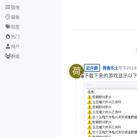
跳转至内容
版块
最新
标签
热门
用户
群组
近月厨
荷香乐土
写于
202
荷
最后由 编
下载下来的游戏显示以
离线