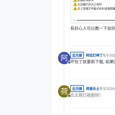
有好心人可以教一下如
近月厨
阿拉灯神丁
写于
20
阿
最后由 
坏包了就重新下载, 如
离线
近月厨
荷香乐土
写于
2024
荷
最后由 荷
此主題已被删除！
离线