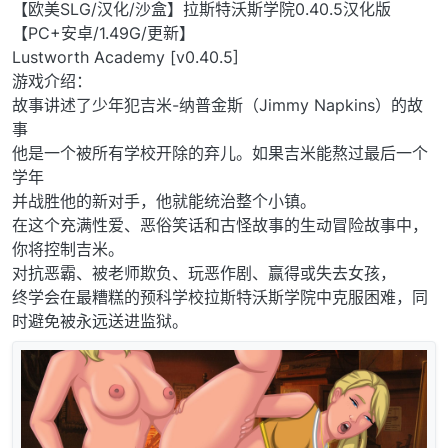
离线
【欧美SLG/汉化/沙盒】拉斯特沃斯学院0.40.5汉化版
【PC+安卓/1.49G/更新】
Lustworth Academy [v0.40.5]
游戏介绍：
故事讲述了少年犯吉米-纳普金斯（Jimmy Napkins）的故
事
他是一个被所有学校开除的弃儿。如果吉米能熬过最后一个
学年
并战胜他的新对手，他就能统治整个小镇。
在这个充满性爱、恶俗笑话和古怪故事的生动冒险故事中，
你将控制吉米。
对抗恶霸、被老师欺负、玩恶作剧、赢得或失去女孩，
终学会在最糟糕的预科学校拉斯特沃斯学院中克服困难，同
时避免被永远送进监狱。