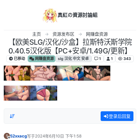
跳转至内容
真紅の資源討論組
主页
资源发布区
网赚盘资源
【欧美SLG/汉化/沙盒】拉斯特沃斯学院
0.40.5汉化版【PC+安卓/1.49G/更新】
已移动
网赚盘资源
slg 汉化 中文 安卓
1
1
343
登录后回复
52xxacg
写于
2024年6月10日 下午1:58
5
最后由 编辑